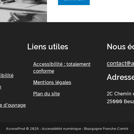
e
z
l
a
i
s
Liens utiles
Nous éc
s
e
contact@
Accessibilité : totalement
r
conforme
c
ibilité
Adress
Mentions légales
e
n
c
Plan du site
2C Chemin 
h
25000 Bes
a
se d’ouvrage
m
p
v
AccessProd © 2026 - Accessibilité numérique - Bourgogne Franche-Comté