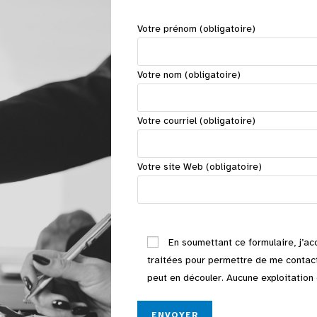
Votre prénom (obligatoire)
Votre nom (obligatoire)
Votre courriel (obligatoire)
Votre site Web (obligatoire)
V
En soumettant ce formulaire, j’ac
e
traitées pour permettre de me contact
u
peut en découler. Aucune exploitatio
i
l
l