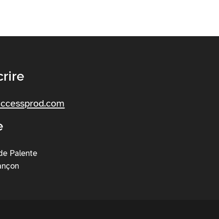
rire
accessprod.com
e
de Palente
ançon